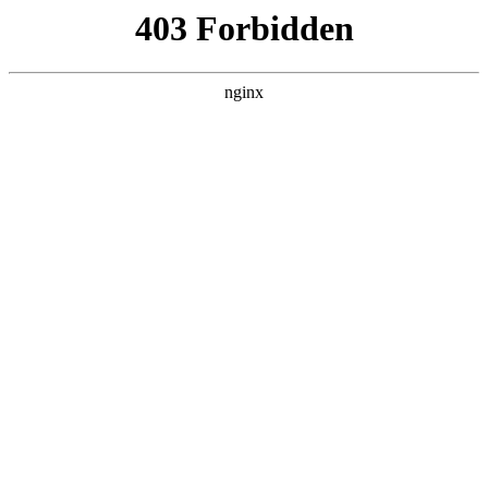
瓜
黑料吃瓜
首页
电视剧
电影
综艺
排行
搜索
CATEGORY
综艺
黑料吃瓜 综艺 栏目，共 3689 部内容，当前
第 1/93 页。