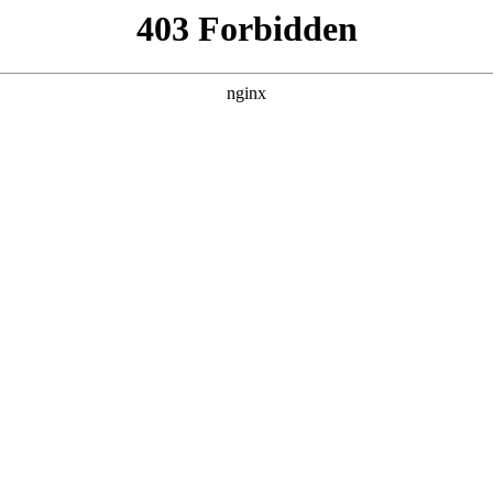
DETAIL
开始推理吧 第四季
综艺 · 大陆综艺 · 2026 · 更新20260625
精彩推理的诞生，洞察力、判断力等是推理的关键，更少不了
探险的路上继续向前！在推市的舞台上上演更多精彩瞬间，和
主演：未知 / 导演：未知
立即播放
返回首页
20260324
20260429
20260506
202