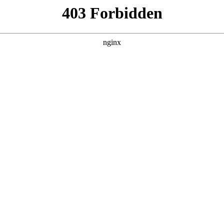
DAILY UPDATED
我的双手能治百
病
现代都市 · 2026 · 更新全集，在 黑料吃瓜 发