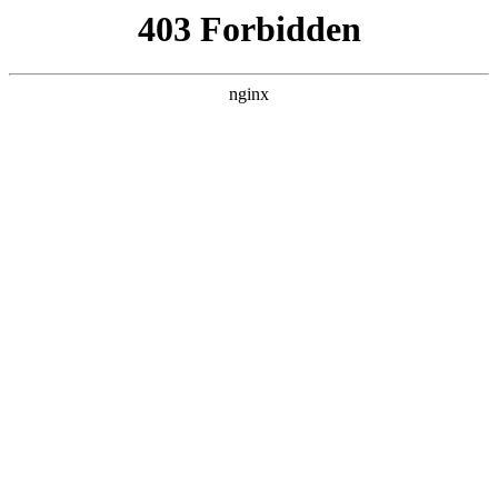
瓜
黑料吃瓜
首页
电视剧
电影
综艺
排行
搜索
CATEGORY
电视剧
黑料吃瓜 电视剧 栏目，共 57968 部内容，当
前第 1/1450 页。