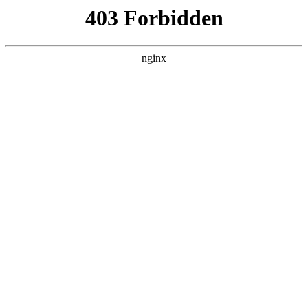
瓜
黑料吃瓜
首页
电视剧
电影
综艺
排行
NOW PLAYING
男子心如钻 第01集
电视剧 · 泰剧 · 2026 · 更新第06集