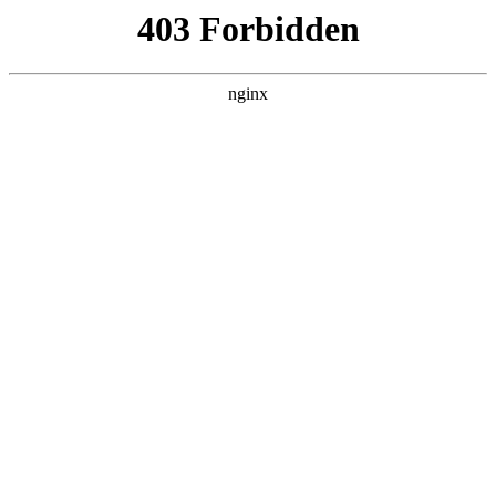
瓜
黑料吃瓜
首页
电视剧
电影
综艺
排行
搜索
CATEGORY
电影
黑料吃瓜 电影 栏目，共 50631 部内容，当前
第 1/1266 页。