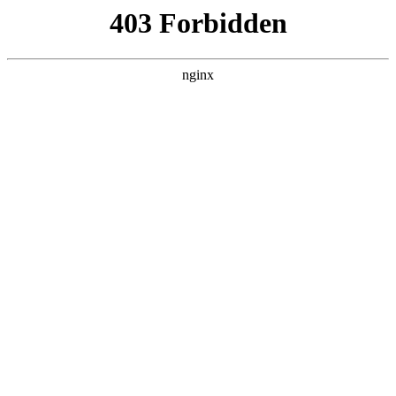
瓜
黑料吃瓜
首页
电视剧
电影
综艺
排行
NOW PLAYING
从现在开始，不做朋友
了吧。 第01集
电视剧 · 日剧 · 2026 · 更新第01集