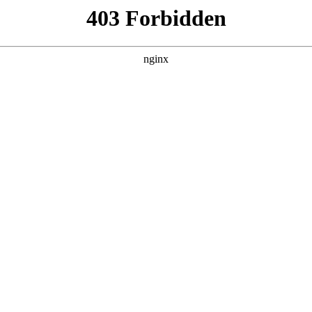
DETAIL
脱口秀和Ta的朋友们 第三
综艺 · 大陆综艺 · 2026 · 更新20260626
脱口秀顶级竞技舞台，年度热梗发源地，2026夏天准时快乐
主演：未知 / 导演：未知
立即播放
返回首页
20260620
20260621
20260622
202