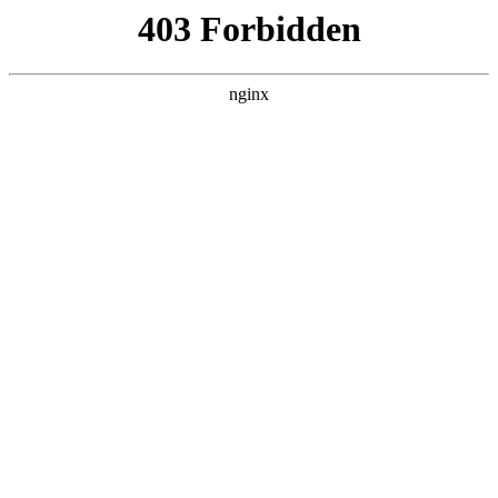
瓜
黑料吃瓜
首页
电视剧
电影
综艺
排行
NOW PLAYING
小姐不熙娣 2020619
综艺 · 港台综艺 · 2022 · 更新20260625