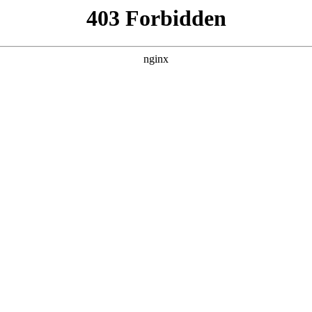
DETAIL
刘在街头第四季
综艺 · 日韩综艺 · 2022 · 更新260625
暂无简介。
主演：刘在石,河智苑 / 导演：未知
立即播放
返回首页
240103
240110
24
第105集