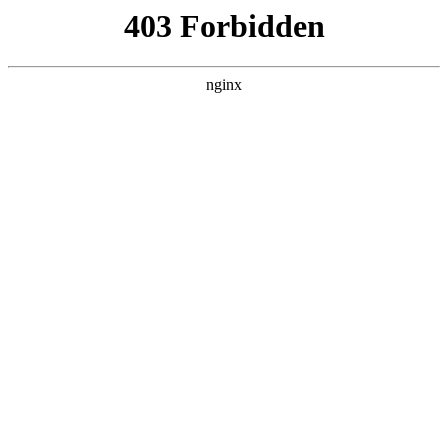
瓜
黑料吃瓜
首页
电视剧
电影
综艺
排行
NOW PLAYING
笑动剧场 大陆综艺
综艺 · 大陆综艺 · 2018 · 更新2002600423