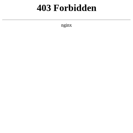
瓜
黑料吃瓜
首页
电视剧
电影
综艺
排行
NOW PLAYING
十三邀 第九季 第01集
综艺 · 大陆综艺 · 2026 · 更新第10集