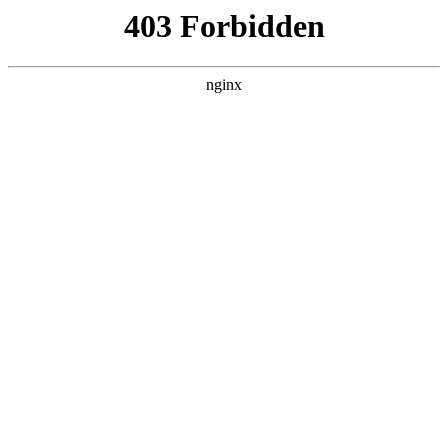
瓜
黑料吃瓜
首页
电视剧
电影
综艺
排行
NOW PLAYING
超燃青春的合唱
2026010
综艺 · 大陆综艺 · 2026 · 更新202600430