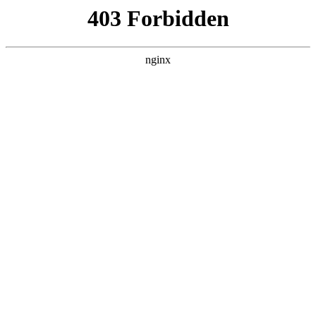
瓜
黑料吃瓜
首页
电视剧
电影
综艺
排行
NOW PLAYING
炽热的夏天 20260624
综艺 · 大陆综艺 · 2026 · 更新20260626