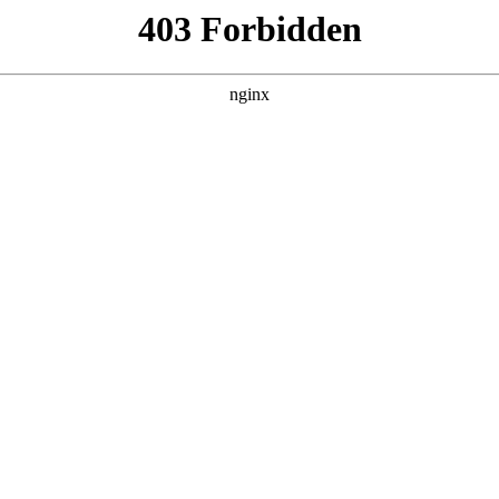
DETAIL
无限超越班第四季
综艺 · 大陆综艺 · 2026 · 更新20260625
20余位演员通过艺员身份参与节目，在行业大咖指导下经历授
成职业化成长。 该节目于2025年9月8日入选2026优酷年度片
主演：曾志伟,郝蕾,何赛飞,刘涛,刘晓庆,吴镇宇,李诚儒,冯建宇,
源,梁汉文,刘大悦,刘海宽,刘璇,秦牛正威,尚新月,苏棋,王格格,王
黛林,许静雅,姚冠宇,殷凯,余茵,张昊唯,张可盈,张伦硕,赵志伟,钟
立即播放
返回首页