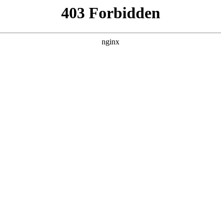
DETAIL
半熟恋人 第五季
综艺 · 大陆综艺 · 2026 · 更新20260626
命定指引，赤诚相爱。第五季将讲述十二位素人嘉宾的恋爱故
择，在真诚奔赴中直面情感挑战、完成自我成长，呈现热烈又
主演：谢依霖,董璇,张纯烨,夏之光,沈奕斐 / 导演：未知
立即播放
返回首页
20260519
20260525
20260601第1期上
2026