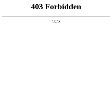
瓜
黑料吃瓜
首页
电视剧
电影
综艺
排行
NOW PLAYING
爱·回家之开心速递
2071集
电视剧 · 港剧 · 2017 · 更新2837集