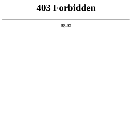
瓜
黑料吃瓜
首页
电视剧
电影
综艺
排行
NOW PLAYING
爱情有烟火 第01集
电视剧 · 国产剧 · 2026 · 更新第22集