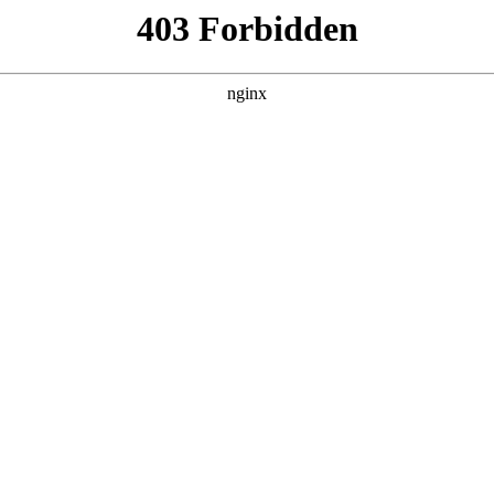
DETAIL
爱·回家之开心速递
电视剧 · 港剧 · 2017 · 更新2837集
處境劇的御用監製羅鎮岳已經準備開拍新一套處境劇，暫定叫
是以家庭為主，今次當然不例外啦。而故事除了家庭，因為網購
開設的網 購部，是從這裏開展出來的故仔。」
主演：刘丹,单立文,汤盈盈,吕慧仪,罗乐林,马贯东,苏韵姿,周嘉洛
立即播放
返回首页