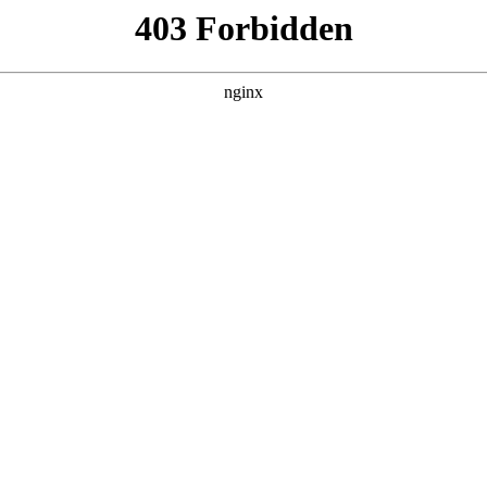
DETAIL
情绪主宰：我靠反转人生封
电影 · 现代都市 · 2026 · 更新全集
暂无简介。
主演：罗豪宇＆陈昕乔 / 导演：未知
立即播放
返回首页
全集