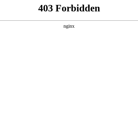
DETAIL
美丽从心
电视剧 · 剧情片 · 2012 · 更新HD
本剧的男一号志邦是一名企业家，演员是大家熟知的阳光型男
力派演员，此次将塑造一个前所未有的成功男企业家的形象。
和冷血，成为一个为了挽救悬边缘的家庭的好男人，同时也是一
马尼亚的玛丽亚，我们对她并不陌生，同时她和宗峰岩曾经就
度牵手，两人在剧中的关系有所升级。从情侣变为老夫老妻，
主演：宗峰岩,刘真君,玛丽亚 / 导演：姜郎