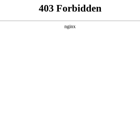
DETAIL
调音师2025
电视剧 · 剧情片 · 2026 · 更新HD
讲述一位天才的钢琴调音师的故事，当他发现自己精湛的钢琴
活发生了翻天覆地的变化。
主演：利奥·伍德尔,达斯汀·霍夫曼,哈瓦娜·罗丝·刘,利奥·拉兹,托芙·菲尔德舒
诺 / 导演：,丹尼尔·罗赫
立即播放
返回首页