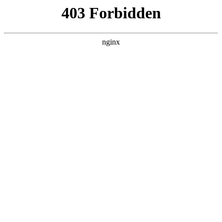
瓜
黑料吃瓜
首页
电视剧
电影
综艺
排行
NOW PLAYING
歌手2026 20260515企
划
综艺 · 大陆综艺 · 2026 · 更新20260807