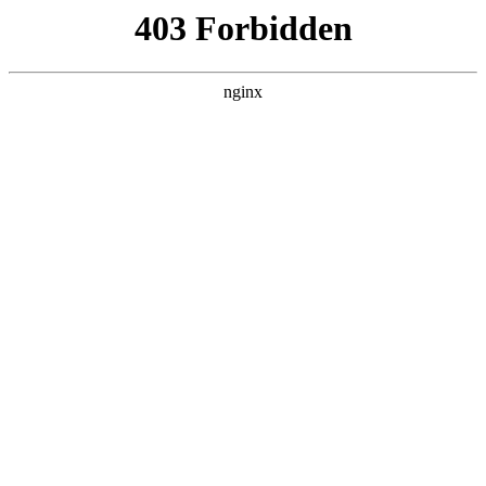
瓜
黑料吃瓜
首页
电视剧
电影
综艺
排行
NOW PLAYING
我的双手能治百病 全
集
电影 · 现代都市 · 2026 · 更新全集