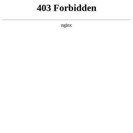
瓜
黑料吃瓜
首页
电视剧
电影
综艺
排行
NOW PLAYING
在线播放
正在加载播放信息。