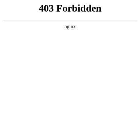
瓜
黑料吃瓜
首页
电视剧
电影
综艺
排行
NOW PLAYING
歌手2026 20260515企
划
综艺 · 大陆综艺 · 2026 · 更新20260807