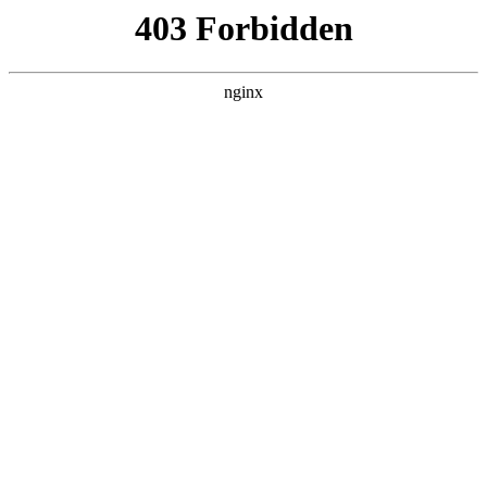
瓜
黑料吃瓜
首页
电视剧
电影
综艺
排行
NOW PLAYING
风，带有香气 第01集
电视剧 · 日剧 · 2026 · 更新第64集